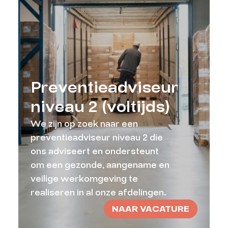
Preventieadviseur
niveau 2 (voltijds)
We zijn op zoek naar een
preventieadviseur niveau 2 die
ons adviseert en ondersteunt
om een gezonde, aangename en
veilige werkomgeving te
realiseren in al onze afdelingen.
NAAR VACATURE