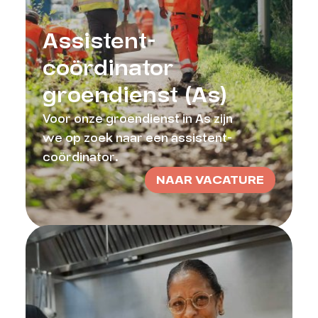
Assistent-
coördinator
groendienst (As)
Voor onze groendienst in As zijn
we op zoek naar een assistent-
coördinator.
NAAR VACATURE