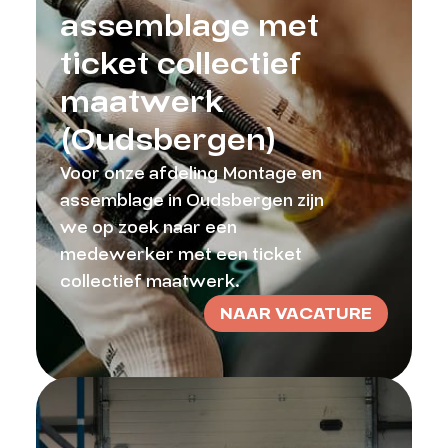
assemblage met
ticket collectief
maatwerk
(Oudsbergen)
Voor onze afdeling Montage en
assemblage in Oudsbergen zijn
we op zoek naar een
medewerker met een ticket
collectief maatwerk.
NAAR VACATURE