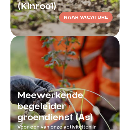
(Kinrooi)
NAAR VACATURE
Meewerkende
begeleider
groendienst (As)
Voor een van onze activiteiten in