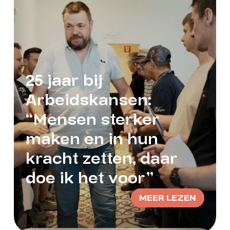
25 jaar bij
Arbeidskansen:
“Mensen sterker
maken en in hun
kracht zetten, daar
doe ik het voor”
MEER LEZEN