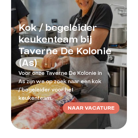
Kok / begeleider
keukenteam bij
Taverne De Kolonie
(As)
Voor onze Taverne De Kolonie in
As zijn we op zoek naar een kok
/ begeleider voor het
keukenteam.
NAAR VACATURE