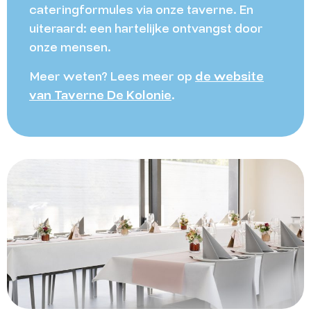
cateringformules via onze taverne. En
uiteraard: een hartelijke ontvangst door
onze mensen.
Meer weten? Lees meer op
de website
van Taverne De Kolonie
.