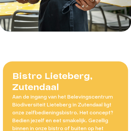
Bistro Lieteberg,
Zutendaal
Aan de ingang van het Belevingscentrum
Biodiversiteit Lieteberg in Zutendaal ligt
onze zelfbedieningsbistro. Het concept?
Bedien jezelf en eet smakelijk. Gezellig
binnen in onze bistro of buiten op het