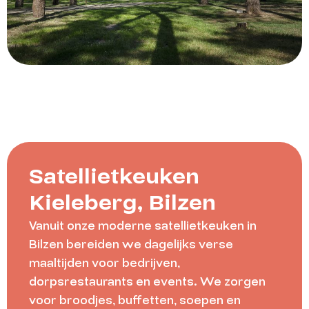
Satellietkeuken
Kieleberg, Bilzen
Vanuit onze moderne satellietkeuken in
Bilzen bereiden we dagelijks verse
maaltijden voor bedrijven,
dorpsrestaurants en events. We zorgen
voor broodjes, buffetten, soepen en