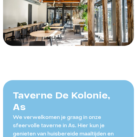
Taverne De Kolonie,
As
We verwelkomen je graag in onze
sfeervolle taverne in As. Hier kun je
genieten van huisbereide maaltijden en