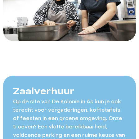
Zaalverhuur
Op de site van De Kolonie in As kun je ook
terecht voor vergaderingen, koffietafels
of feesten in een groene omgeving. Onze
troeven? Een vlotte bereikbaarheid,
voldoende parking en een ruime keuze van