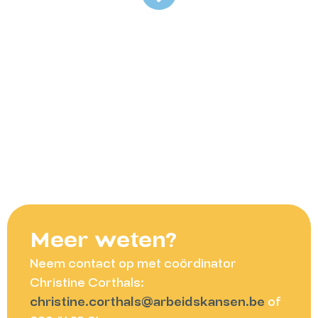
Meer weten?
Neem contact op met coördinator
Christine Corthals:
christine.corthals@arbeidskansen.be
of