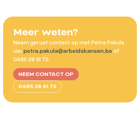
Meer weten?
Neem gerust contact op met Petra Pakula
via:
petra.pakula@arbeidskansen.be
of
0485 28 61 72.
NEEM CONTACT OP
0485 28 61 72