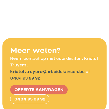
Meer weten?
Neem contact op met coördinator : Kristof
Truyers,
kristof.truyers@arbeidskansen.be
of
0484 93 89 92
OFFERTE AANVRAGEN
0484 93 89 92