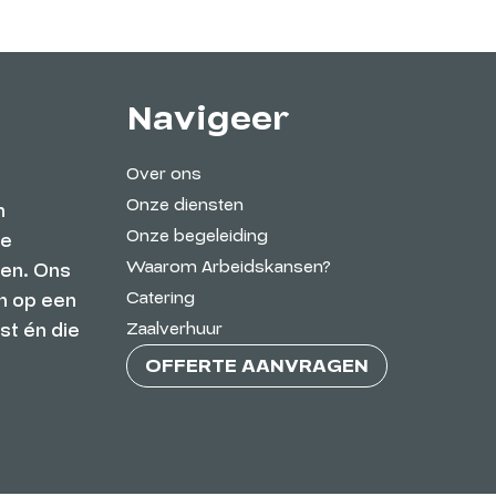
Navigeer
Over ons
Onze diensten
n
Onze begeleiding
de
Waarom Arbeidskansen?
ien. Ons
Catering
n op een
Zaalverhuur
st én die
OFFERTE AANVRAGEN