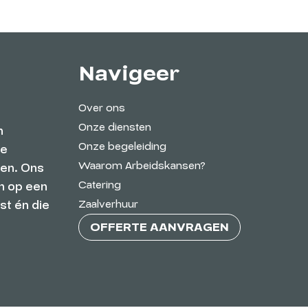
Navigeer
Over ons
Onze diensten
n
Onze begeleiding
de
Waarom Arbeidskansen?
ien. Ons
Catering
n op een
Zaalverhuur
st én die
OFFERTE AANVRAGEN