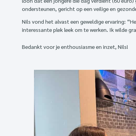
loon dat een jongere die dag verdient (60 euro)
ondersteunen, gericht op een veilige en gezonde
Nils vond het alvast een geweldige ervaring: “H
interessante plek leek om te werken. Ik wilde gr
Bedankt voor je enthousiasme en inzet, Nils!