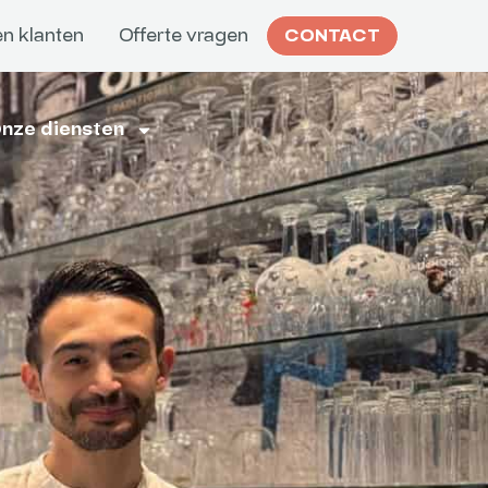
n klanten
Offerte vragen
CONTACT
nze diensten