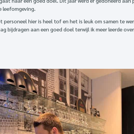
 gaat naar een goed doel. Dit jaar werd er gedoneerd aan 
 leefomgeving​.
et personeel hier is heel tof en het is leuk om samen te w
aag bijdragen aan een goed doel terwijl ik meer leerde ove