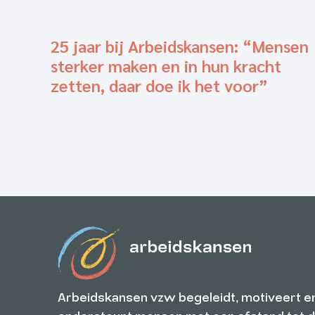
25 jaar bij Arbeidskansen: “Mensen
sterker maken en in hun kracht
zetten, daar doe ik het voor”
Arbeidskansen vzw begeleidt, motiveert e