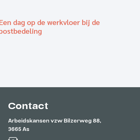
Een dag op de werkvloer bij de
postbedeling
Contact
Arbeidskansen vzw Bilzerweg 88,
3665 As