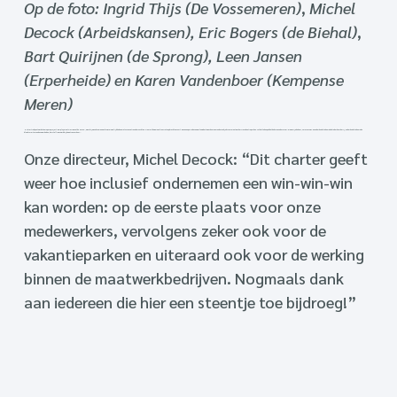
Op de foto:
Ingrid Thijs (De Vossemeren)
,
Michel
Decock (Arbeidskansen),
Eric Bogers (de Biehal)
,
Bart Quirijnen (de Sprong), Leen Jansen
(Erperheide) en Karen Vandenboer (Kempense
Meren)
Het vertrekpunt was het Europese project ‘Employment Design on the Move’, waarbij we ook samenwerkingsmogelijkheden met zorgcentra onderzochten. Daaruit kwamen al concrete opdrachten voort. En na een periode van geslaagde stages komen er nu dus ook jobs voor maatwerkers in vakantieparken. Tot het takenpakket behoren onder meer: magazijnbeheer, verzorgings- en onderhoudstaken in de kinderboerderij, onderhoudstaken in de
kleedruimtes van de zwembaden, herstellingswerk bij de fietsenverhuur …
Onze directeur, Michel Decock: “Dit charter geeft
weer hoe inclusief ondernemen een win-win-win
kan worden: op de eerste plaats voor onze
medewerkers, vervolgens zeker ook voor de
vakantieparken en uiteraard ook voor de werking
binnen de maatwerkbedrijven. Nogmaals dank
aan iedereen die hier een steentje toe bijdroeg!”